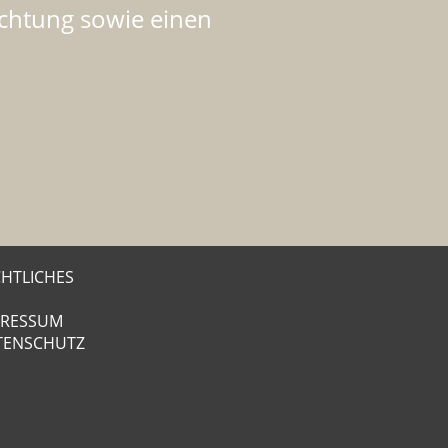
chtung sowie einen
.
HTLICHES
PRESSUM
TENSCHUTZ