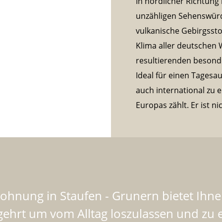
In nördlicher Richtung
unzähligen Sehenswürd
vulkanische Gebirgssto
Klima aller deutschen
resultierenden besond
Ideal für einen Tagesa
auch international zu
Europas zählt. Er ist ni
wohnung in Staufen - Grunern bietet Ihne
egehrt um vom Alltag loszulassen und zu