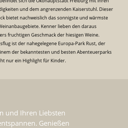
 befindet sich die Ökohauptstadt Freiburg mit ihren
igkeiten und dem angrenzenden Kaiserstuhl. Dieser
ck bietet nachweislich das sonnigste und wärmste
 Weinanbaugebiete. Kenner lieben den daraus
ers fruchtigen Geschmack der hiesigen Weine.
usflug ist der nahegelegene Europa-Park Rust, der
 einem der bekanntesten und besten Abenteuerparks
cht nur ein Highlight für Kinder.
n und Ihren Liebsten
 entspannen. Genießen