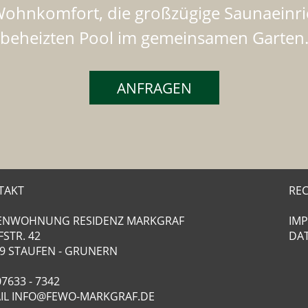
Wohnkomfort, die großzügige Saunaeinri
beheizten Pool im gemeinsamen Garten
ANFRAGEN
TAKT
REC
IENWOHNUNG RESIDENZ MARKGRAF
IM
STR. 42
DA
9 STAUFEN - GRUNERN
07633 - 7342
IL
INFO@FEWO-MARKGRAF.DE