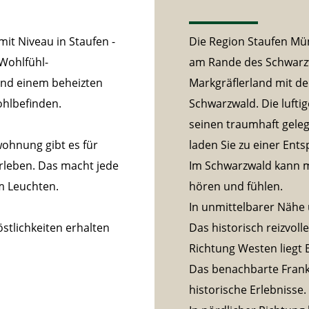
it Niveau in Staufen -
Die Region Staufen Mün
Wohlfühl-
am Rande des Schwarzw
nd einem beheizten
Markgräflerland mit 
hlbefinden.
Schwarzwald. Die luft
seinen traumhaft gel
wohnung gibt es für
laden Sie zu einer Ents
erleben. Das macht jede
Im Schwarzwald kann ma
m Leuchten.
hören und fühlen.
In unmittelbarer Nähe 
tlichkeiten erhalten
Das historisch reizvol
Richtung Westen liegt 
Das benachbarte Frankr
historische Erlebnisse.