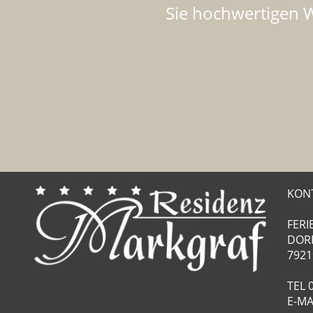
Sie hochwertigen 
KON
FER
DORF
7921
TEL
E-MA