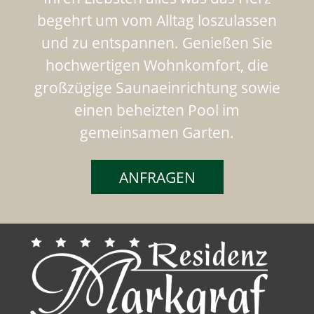
begehrt um vom Alltag loszulassen
und zu entspannen. Genießen Sie
hochwertigen Wohnkomfort, die
großzügige Saunaeinrichtung sowie
einen beheizten Pool im
gemeinsamen Garten.
ANFRAGEN